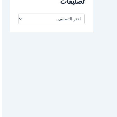
تصنيفات
ت
ص
ن
ي
ف
ا
ت