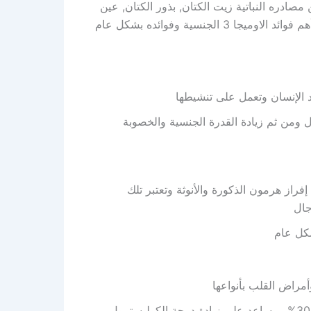
دره النباتية زيت الكتان, بذور الكتان, عين
الجمل, زيت الكانولا, زيت الصويا, وسوف نطرح في ذلك المقال أهم فوائد الاوميجا 3 الجنسية وفوائده بشكل عام
ال ومن ثم زيادة القدرة الجنسية والخصوبة
حتوي عليها الاوميجا 3 على زيادة إفراز هرمون الذكورة والأنوثة وتعتبر تلك
جال
كما أنها تخفض من نسب الدهون الثلاثية من 15% إلى 30%, ويساعد على زيادة درجة الكوليسترول