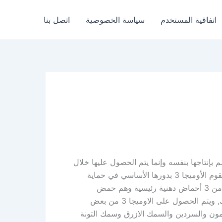
اتفاقية المستخدم
سياسة الخصوصية
اتصل بنا
وم الجسم بإنتاجها بنفسه وإنما يتم الحصول عليها خلال
بعض الاطعمة والمكملات الغذائية التي تحتوي على الاوميجا 3, وتقوم الأوميجا 3 بدورها الأساسي في حماية
الإنسان من الاصابة بالعديد من الأمراض المتنوعة كما انها تتكون من 3 أحماض دهنية رئيسية وهم حمض
الدوكوساهيكسانويك وحمض ألفا لينوليك وحمض الإيكوسابنتاينويك, ويتم الحصول على الاوميجا 3 من بعض
ون والسردين والسمك الازرق وسمك التونة