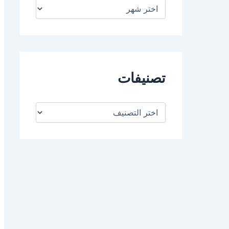
ا
ل
أ
ر
ش
ي
ف
تصنيفات
ت
ص
ن
ي
ف
ا
ت