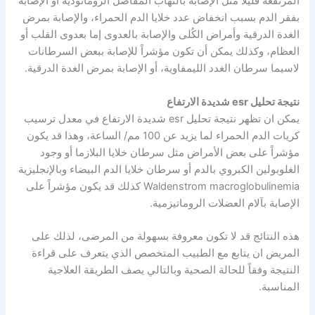
المرتفعة قليلاً مثل الإصابة بالتهاب المفاصل الروماتودية أو الإصابة
بفقر الدم بسبب انخفاض عدد خلايا الدم الحمراء، والإصابة بمرض
الغدة الدرقية وأمراض الكُلى والإصابة بالعدوى إما بعدوى القلب أو
العظام، وكذلك يمكن أن تكون مؤشراً للإصابة ببعض السرطانات
لاسيما سرطان الغدد الليمفاوية، أو الإصابة بمرض الغدة الدرقية.
نتيجة تحليل esr شديدة الارتفاع
يمكن ان تظهر نتيجة تحليل esr شديدة الارتفاع في معدل ترسيب
كريات الدم الحمراء لما يزيد عن 100 مم/ الساعة، وهذا قد يكون
مؤشراً على بعض الأمراض مثل سرطان خلايا البلازما أو وجود
الغلوبولين الكبروي بالدم أو سرطان خلايا الدم البيضاء وبالإنجليزية
Waldenstrom macroglobulinemia كذلك قد يكون مؤشراً على
الإصابة بآلام العضلات الروماتيزمية.
هذه النتائج قد لا تكون معروفة بسهولة من المرضى، لذلك على
المريض ان يتابع مع الطبيب المتخصص الذي يتعرف على قراءة
النتيجة وفقاً للحالة الصحية وبالتالي يصف الطريقة العلاجية
المناسبة.