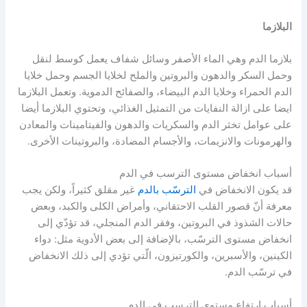
البلازما
بلازما الدم وهي الماء الأصفر وسائل شفاف يعمل كوسط لنقل
وحمل السكر والدهون والبروتين والملح لخلايا الجسم وحمل خلايا
الدم الحمراء وخلايا الدم البيضاء، والصفائح الدموية. وتعمل البلازما
ايضا على ازالة النفايات من التمثيل الغذائي، وتحتوي البلازما أيضا
على عوامل تخثر الدم والسكريات والدهون والفيتامينات والمعادن
والهرمونات والانزيمات، والأجسام المضادة، والبروتينات الأخرى.
أسباب انخفاض مستوى الترسب في الدم
قد يكون الانخفاض في
الترسّب بالدم
غير مقلق كثيراً، ولكن يجب
معرفة أنّ قصور القلب الاحتقاني، وأمراض الكلى والكبد، وبعض
حالات الشذوذ في البروتين، وفقر الدم المنجلي، قد تؤدّي إلى
انخفاض مستوى الترسّب، بالإضافة إلى بعض الأدوية مثل: دواء
الكينين، والأسبرين، والكورتيزون، الّتي تؤدي إلى ذلك الانخفاض
في ترسّب الدم.
أسباب ارتفاع مستوى الترسب في الدم