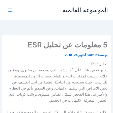
خطي
الموسوعة العالمية
لى
لمحتوى
5 معلومات عن تحليل ESR
بواسطة
admin
/
أكتوبر 24, 2018
تحليل ESR
يعتبر فحص ESR على أنّه ترسّب الدم، وهو فحص مخبري، ويتمّ من
خلاله ترسيب لمكوّنات الدم والقيام بحساب الزّمن المستغرق
للترسب؛ حيث يستخدم من الناحيّة الطبية من أجل الكشف عن
بعض الأمراض التي سبّبها الالتهاب، وعن الشعور بألم في العظام
والأطراف، هذا الفحص يسمّى بقياس مستوى ترسّب كريات الدم
الحمراء لمعرفة الالتهابات في الجسم.
الالتهابات بشكل عام تؤدّي إلى تغيّر البروتينات الموجودة في خلايا