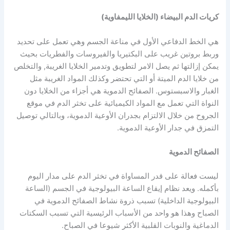
كريات الدم البيضاء (الخلايا الليمفاوية)
هي الخط الدفاعي الأول في مناعة الجسم وهي تعمل على تحديد
وربط بروتين غريب على البكتيريا والفيروسات والفطريات بحيث
يمكن إزالتها ثم يصل الامر لتطويق وتدمير الخلايا الغريبة, والتخلص
من خلايا الدم الميتة أو التي تحتضر وكذلك المواد الغريبة مثل
الغبار والاسبستوس. الصفائح الدموية هي أجزاء من الخلايا دون
النواة التي تعمل مع المواد الكيميائية على تخثر الدم في موقع
الجروح من خلال الالتزام بجدران الأوعية الدموية، وبالتالي توصيل
التمزق في جدار الأوعية الدموية.
الصفائح الدموية
ليست فعالة على قدر المساواة في تخثر الدم على مدار اليوم
بأكمله. ويعد نظام إيقاع الساعة البيولوجية في الجسم (الساعة
البيولوجية الداخلية) تسبب ذروة نشاط الصفائح الدموية في
الصباح وهذا هو واحد من الأسباب الرئيسية التي تسبب السكتات
الدماغية والنوبات القلبية الأكثر شيوعا في الصباح.