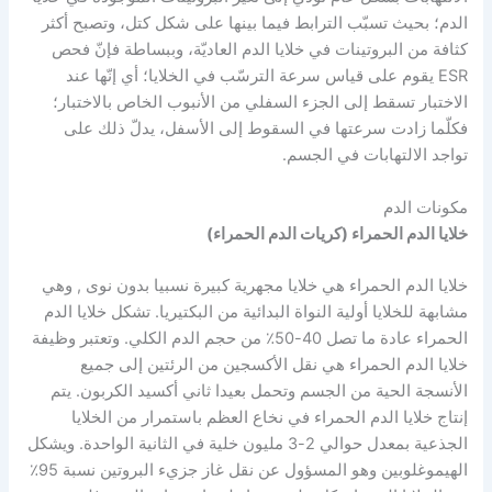
الدم؛ بحيث تسبّب الترابط فيما بينها على شكل كتل، وتصبح أكثر
كثافة من البروتينات في خلايا الدم العاديّة، وببساطة فإنّ فحص
ESR يقوم على قياس سرعة الترسّب في الخلايا؛ أي إنّها عند
الاختبار تسقط إلى الجزء السفلي من الأنبوب الخاص بالاختبار؛
فكلّما زادت سرعتها في السقوط إلى الأسفل، يدلّ ذلك على
تواجد الالتهابات في الجسم.
مكونات الدم
خلايا الدم الحمراء (كريات الدم الحمراء)
خلايا الدم الحمراء هي خلايا مجهرية كبيرة نسبيا بدون نوى , وهي
مشابهة للخلايا أولية النواة البدائية من البكتيريا. تشكل خلايا الدم
الحمراء عادة ما تصل 40-50٪ من حجم الدم الكلي. وتعتبر وظيفة
خلايا الدم الحمراء هي نقل الأكسجين من الرئتين إلى جميع
الأنسجة الحية من الجسم وتحمل بعيدا ثاني أكسيد الكربون. يتم
إنتاج خلايا الدم الحمراء في نخاع العظم باستمرار من الخلايا
الجذعية بمعدل حوالي 2-3 مليون خلية في الثانية الواحدة. ويشكل
الهيموغلوبين وهو المسؤول عن نقل غاز جزيء البروتين نسبة 95٪