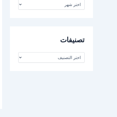
ا
ل
أ
ر
ش
ي
ف
تصنيفات
ت
ص
ن
ي
ف
ا
ت