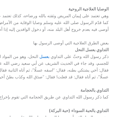
الوصايا العلاجية الروحية
وهي تعتمد على إيمان المريض وثقته بالله ورضاءه، كذلك تعتمد ع
كما قدّم الرسول صلى الله عليه وسلم وصايا الوقاية من الأم
أوصى فيه بعدم خروج أهل البلد منه، أو دخول الوافدين إليه إذا أ
بعض الطرق العلاجية التي أوصى الرسول بها
التداوي بعسل النحل
ذكر رسول الله وحثّ على التداوي
بعسل
النحل، وهو من المواد ا
للجسم، وقد جاء في الحديث الشريف عن أبي سعيد رضي الله عنه، 
فقال: أخي يشتكي بطنه، فقال: “اسقه عسلًا”، ثم أتاه الثانية فقال:
عسلًا”، ثم أتاه فقال: قد فعلت! فقال: “صدَق الله وكذَب بطنُ أخي
التداوي بالحجامة
كما ذكر رسول الله التداوي عن طريق الحجامة التي تقوم بإخراج
التداوي بالحبة السوداء (حبة البركة)