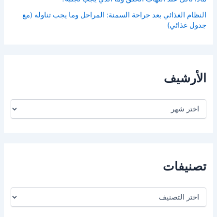
النظام الغذائي بعد جراحة السمنة: المراحل وما يجب تناوله (مع
جدول غذائي)
الأرشيف
ا
ل
أ
ر
ش
ي
ف
تصنيفات
ت
ص
ن