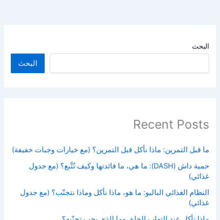
البحث
البحث
Recent Posts
ما قبل التمرين: ماذا نأكل قبل التمرين؟ (مع خيارات وجبات خفيفة)
حمية داش (DASH): ما هي، ما فائدتها وكيف تُتَّبع؟ (مع جدول
غذائي)
النظام الغذائي الباليو: ما هو، ماذا نأكل وماذا نتجنّب؟ (مع جدول
غذائي)
ماذا نأكل عند التهاب الحلق وما الذي يجب تجنّبه؟