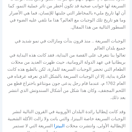
السريعة لها جوانب صحية قد تكون أخطر من تاثر عملية النمو، كما
أن لها تاريخ مليء بالمخاطر التي جلبتها للإنسان، فما هي الأضرار
وما هو تاريخ تلك الوجبات مع العالم؟ هذا ما نلقي عليه الضوء في
السطور التالية من هذا المقال.
الوجبات السريعة .. منذ قرون بدأت ومازالت في نمو شديد في
جميع بلدان العالم
تعالوا بنا نتعرف على القصة من البداية، فقد كانت هذه البداية في
بريطانيا في عهد الدولة الرومانية، حيث ظهرت العديد من محلات
الطعام التي تحضر الوجبات السريعة للمارة، لكن بالطبع هذه كانت
فكرة بداية، إلا ان الوجبات السريعة بالشكل الذي نعرفه عرفناه في
العام 1762 م، عندما قام رجل يدعى جون مونتاغو باختراع قطع من
اللحم المجفف، وكان هذا شكل من أشكال السندوتش الذي انتشر
بعد ذلك.
وقد كانت إيطاليا رائدة البلدان الأوروبية في القرون التالية لنشر
الوجبات السريعة خاصة البيتزا، والتي باتت ولا زالت الأكلة الشعبية
الإيطالية الأولى، وانتشرت محلات
البيتزا
السريعة التي لا تستمر