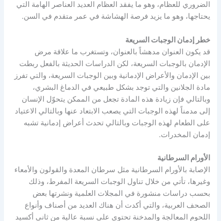
الضروري للعظام، وهو ما يفقد العظام العديد العناصر الهامة التي
يحتاجها، وهو ما يزيد فرصة الهشاشة في عمر متقدم في السن.
خطر إدمان الوجبات السريعة
قد يكون العنوان مدهشاً بالعنوان، وتستغرب ما علاقة مرض
الإدمان بالوجبات السريعة، لكن الدراسات الحديثة بالفعل ربطت
بين الإدمان والأعراض الإدمانية وبين الوجبات السريعة، والتي تفرز
مادة الجلانين والتي توجد بشكل طبيعي في الدماغ البشري،
وبالتالي فإن زيادة هذه المادة تجعل من الممكن يتحوّل الإنسان
إلى مدمناً لهذه الوجبات التي يصعب الابتعاد عنها وبالتالي الاعتياد
على الطعام لهذه الوجبات وبالتالي تحدث أعراض إدمانية تشبه
إدمان المخدرات.
الأورام السرطانية
الإصابة بالأورام السرطانية مثل سرطان المعدة والقولون والأمعاء
وغيرها، تأتي من خلال تناول الوجبات السريعة المفرط، وذلك
بحسب دراسات منشورة في المجلات العلمية ونشرتها بعض
الصحف العربية، والتي أكدت أن هناك العديد من أصناف وأنواع
اللحوم المعالجة والمدخنة تحتوي على نسبة عالية من ثاني أكسيد