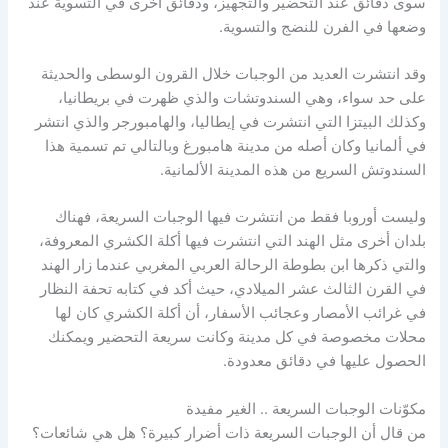
سوى دقائق عند التحضير والتجهيز، ودقائق أخرى في التسوية عند
وضعها في الفرن للنضج والتسوية.
وقد انتشرت العديد من الوجبات خلال القرون الوسطى والحديثة
على حد سواء، وهي السندوتشات والذي ظهرت في بريطانيا،
وكذلك البيتزا التي انتشرت في إيطاليا، والهامبورجر والذي انتشر
في ألمانيا وكان أصله من مدينة هامبورغ وبالتالي تم تسمية هذا
السندوتش السريع من هذه المدينة الألمانية.
وليست أوروبا فقط من انتشرت فيها الوجبات السريعة، فهناك
بلدان أخرى مثل الهند التي انتشرت فيها أكلة الكشري المعروفة،
والتي ذكرها ابن بطوطة الرحالة العربي المغربي عندما زار الهند
في القرن الثالث عشر الميلادي، حيث أكد في كتابه تحفة النظار
في غرائب الأمصار وعجائب الأسفار، أن أكلة الكشري كان لها
محلات مخصوصة في كل مدينة وكانت سريعة التحضير ويمكنك
الحصول عليها في دقائق معدودة.
مكوّنات الوجبات السريعة .. الغير مفيدة
من قال أن الوجبات السريعة ذات أضرار كبيرة؟ هل هي شائعات؟