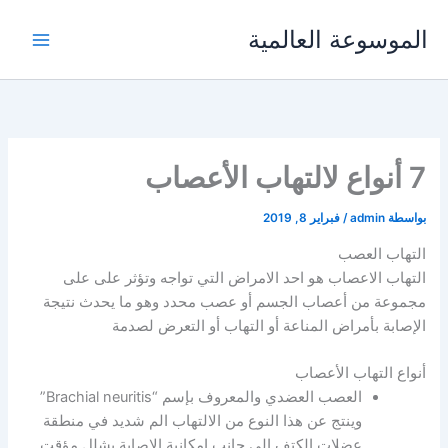
خطي
الموسوعة العالمية
لى
لمحتوى
7 أنواع لالتهاب الأعصاب
بواسطة
admin
/
فبراير 8, 2019
التهاب العصب
التهاب الاعصاب هو احد الامراض التي تواجه وتؤثر على على
مجموعة من أعصاب الجسم أو عصب محدد وهو ما يحدث نتيجة
الإصابة بأمراض المناعة أو التهاب أو التعرض لصدمة
أنواع التهاب الأعصاب
العصب العضدي والمعروف بإسم “Brachial neuritis”
وينتج عن هذا النوع من الالتهاب الم شديد في منطقة
عضلات الكتف الى جانب امكانية الاصابة بشلل مؤقت