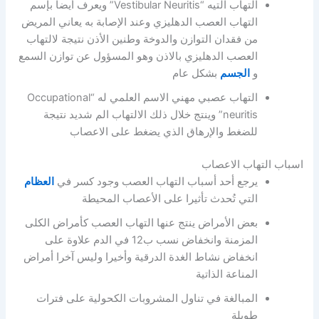
التهاب التيه “Vestibular Neuritis” ويعرف أيضا بإسم
التهاب العصب الدهليزي وعند الإصابة به يعاني المريض
من فقدان التوازن والدوخة وطنين الأذن نتيجة لالتهاب
العصب الدهليزي بالاذن وهو المسؤول عن توازن السمع
و
الجسم
بشكل عام
التهاب عصبي مهني الاسم العلمي له “Occupational
neuritis” وينتج خلال ذلك الالتهاب الم شديد نتيجة
للضغط والإرهاق الذي يضغط على الاعصاب
اسباب التهاب الاعصاب
يرجع أحد أسباب التهاب العصب وجود كسر في
العظام
التي تُحدث تأثيرا على الأعصاب المحيطة
بعض الأمراض ينتج عنها التهاب العصب كأمراض الكلى
المزمنة وانخفاض نسب ب12 في الدم علاوة على
انخفاض نشاط الغدة الدرقية وأخيرا وليس آخرا أمراض
المناعة الذاتية
المبالغة في تناول المشروبات الكحولية على فترات
طويلة