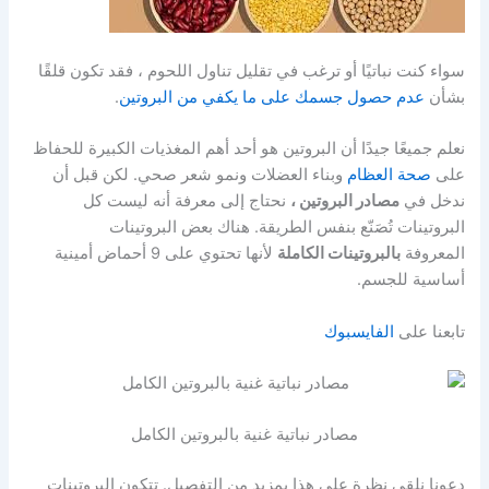
سواء كنت نباتيًا أو ترغب في تقليل تناول اللحوم ، فقد تكون قلقًا
بشأن
عدم حصول جسمك على ما يكفي من البروتين
.
نعلم جميعًا جيدًا أن البروتين هو أحد أهم المغذيات الكبيرة للحفاظ
على
صحة العظام
وبناء العضلات ونمو شعر صحي. لكن قبل أن
ندخل في
مصادر البروتين ،
نحتاج إلى معرفة أنه ليست كل
البروتينات تُصَنّع بنفس الطريقة. هناك بعض البروتينات
المعروفة
بالبروتينات الكاملة
لأنها تحتوي على 9 أحماض أمينية
أساسية للجسم.
تابعنا على
الفايسبوك
مصادر نباتية غنية بالبروتين الكامل
دعونا نلقي نظرة على هذا بمزيد من التفصيل. تتكون البروتينات