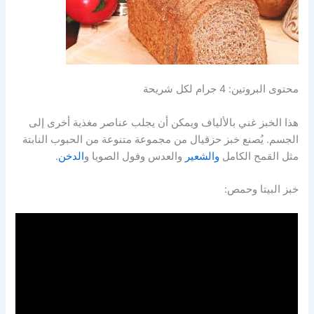
محتوى البروتين: 4 جرام لكل شريحة
هذا الخبز غني بالألياف ويمكن أن يجلب عناصر مغذية أخرى إلى
الجسم. يُصنع خبز حزقيال من مجموعة متنوعة من الحبوب النابتة
مثل القمح الكامل
والشعير
والعدس وفول الصويا و
الدخن
.
خبز البيتا وحمص: