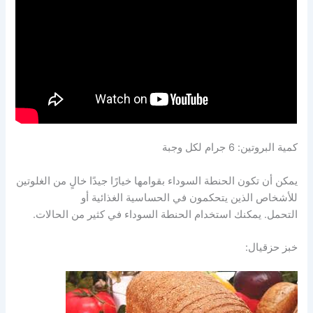
كمية البروتين: 6 جرام لكل وجبة
يمكن أن تكون الحنطة السوداء بقوامها خيارًا جيدًا خالٍ من الغلوتين
للأشخاص الذين يتحكمون في الحساسية الغذائية أو
التحمل. يمكنك استخدام الحنطة السوداء في كثير من الحالات.
خبز حزقيال: