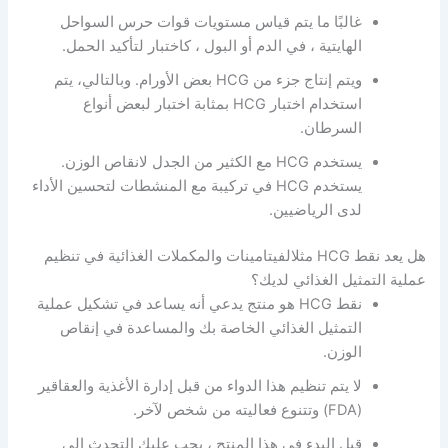
غالبًا ما يتم قياس مستويات قوات حرس السواحل
الهايتية ، في الدم أو البول ، كاختبار لتأكيد الحمل.
ويتم إنتاج جزء من HCG بعض الأورام. وبالتالي، يتم
استخدام اختبار HCG بمثابة اختبار لبعض أنواع
السرطان.
يستخدم HCG مع الكثير من الجدل لانقاص الوزن.
يستخدم HCG في تركيبة مع المنشطات لتحسين الأداء
لدى الرياضيين.
هل يعد نقط HCG مثلالفيتامينات والمكملات الغذائية في تنظيم
عملية التمثيل الغذائي لديك؟
نقط HCG هو منتج يدعي أنه يساعد في تشكيل عملية
التمثيل الغذائي الخاصة بك والمساعدة في إنقاص
الوزن.
لا يتم تنظيم هذا الدواء من قبل إدارة الأغذية والعقاقير
(FDA) وتتنوع فعاليته من شخص لآخر.
قبل البدء في هذا المنتج ، يجب عليك التحدث إلى