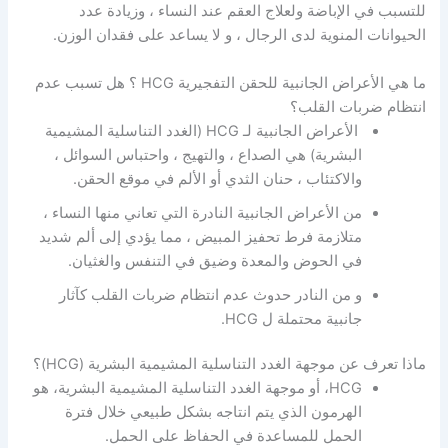
للتسبب في الإباضة ولعلاج العقم عند النساء ، وزيادة عدد
الحيوانات المنوية لدى الرجال ، و لا يساعد على فقدان الوزن.
ما هي الأعراض الجانبية للحقن التفجيرية HCG ؟ هل تسبب عدم
انتظام ضربات القلب؟
الأعراض الجانبية لـ HCG (الغدد التناسلية المشيمية
البشرية) هي الصداع ، والتهيج ، واحتباس السوائل ،
والاكتئاب ، حنان الثدي أو الألم في موقع الحقن.
من الأعراض الجانبية النادرة التي تعاني منها النساء ،
متلازمة فرط تحفيز المبيض ، مما يؤدي إلى ألم شديد
في الحوض والمعدة وضيق في التنفس والغثيان.
و من النادر حدوث عدم انتظام ضربات القلب كآثار
جانبية محتملة ل HCG.
ماذا تعرف عن موجهة الغدد التناسلية المشيمية البشرية (HCG)؟
HCG، أو موجهة الغدد التناسلية المشيمية البشرية، هو
الهرمون الذي يتم انتاجه بشكل طبيعي خلال فترة
الحمل للمساعدة في الحفاظ على الحمل.