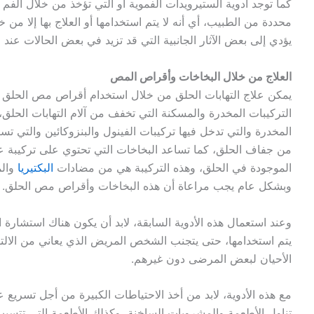
كما توجد أدوية الستيرويدات الفموية أو التي تؤخذ من خلال الفم
محددة من الطبيب، أي أنه لا يتم استخدامها أو العلاج بها إلا من
يؤدي إلى بعض الآثار الجانبية التي قد تزيد في بعض الحالات عند ا
العلاج من خلال البخاخات وأقراص المص
يمكن علاج التهابات الحلق من خلال استخدام أقراص مص الحلق 
التركيبات المخدرة والمسكنة التي تخفف من آلام التهابات الحلق
المخدرة والتي تدخل فيها تركيبات الفينول والبنزوكائين والتي 
من جفاف الحلق، كما تساعد البخاخات التي تحتوي على تركيبة عل
الموجودة في الحلق، وهذه التركيبة هي من مضادات
البكتيريا
والم
وبشكل عام يجب مراعاة أن هذه البخاخات وأقراص مص الحلق.
وعند استعمال هذه الأدوية السابقة، لابد أن يكون هناك استشارة
يتم استخدامها، حتى يتجنب الشخص المريض الذي يعاني من الالتها
الأحيان لبعض المرضى دون غيرهم.
مع هذه الأدوية، لابد من أخذ الاحتياطات الكبيرة من أجل تسريع ع
تناول الأطعمة والمشروبات الساخنة، وكذلك الأطعمة التي تتسب