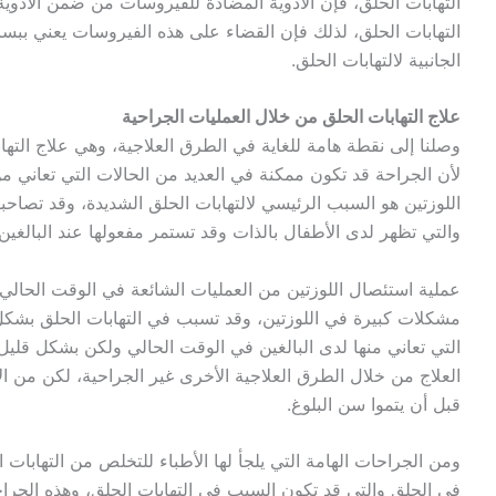
التهابات الحلق، فإن الأدوية المضادة للفيروسات من ضمن الأدوية
التهابات الحلق، لذلك فإن القضاء على هذه الفيروسات يعني بب
الجانبية لالتهابات الحلق.
علاج التهابات الحلق من خلال العمليات الجراحية
وصلنا إلى نقطة هامة للغاية في الطرق العلاجية، وهي علاج التها
لأن الجراحة قد تكون ممكنة في العديد من الحالات التي تعاني من
اللوزتين هو السبب الرئيسي لالتهابات الحلق الشديدة، وقد تصا
والتي تظهر لدى الأطفال بالذات وقد تستمر مفعولها عند البالغين 
عملية استئصال اللوزتين من العمليات الشائعة في الوقت الحالي
مشكلات كبيرة في اللوزتين، وقد تسبب في التهابات الحلق بشكل
التي تعاني منها لدى البالغين في الوقت الحالي ولكن بشكل قليل أ
العلاج من خلال الطرق العلاجية الأخرى غير الجراحية، لكن من ال
قبل أن يتموا سن البلوغ.
ومن الجراحات الهامة التي يلجأ لها الأطباء للتخلص من التهابات
في الحلق والتي قد تكون السبب في التهابات الحلق، وهذه الجراحا