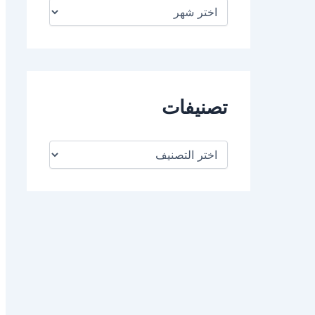
ا
ل
أ
ر
ش
ي
ف
تصنيفات
ت
ص
ن
ي
ف
ا
ت