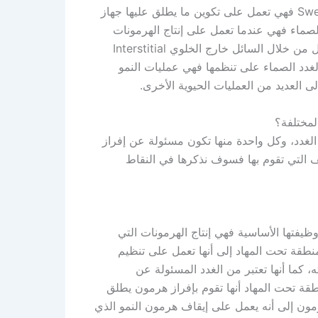
الإنجليزية Sebaceous glands وكذلك الغدد الدرقية Sweat glands فهي تعمل على تكوين ما يطلق عليها جهاز
، أما بالنسبة إلى الغدد الصماء فهي عندما تعمل على إنتاج الهرمونات
فهي تطلقها بشكل مباشر في السوائل المحيطة بها وبعد ذلك تنقل من خلال السائل خارج الخلوي Interstitial
مل الغدد الصماء على تنظمها فهي عمليات النمو
ى العديد من العمليات الحيوية الأخرى.
لمختلفة؟
لغدد، وكل واحدة منها تكون مسئولة عن إفراز
ف التي تقوم بها فسوف نذكرها في النقاط
يفتها الأساسية فهي إنتاج الهرمونات التي
منطقة تحت المهاد إلى أنها تعمل على تنظيم
 كما أنها تعتبر من الغدد المسئولة عن
قة تحت المهاد أنها تقوم بإفراز هرمون يطلق
Somato وتعود أهمية هذا الهرمون إلى أنه يعمل على إيقاف هرمون النمو الذي