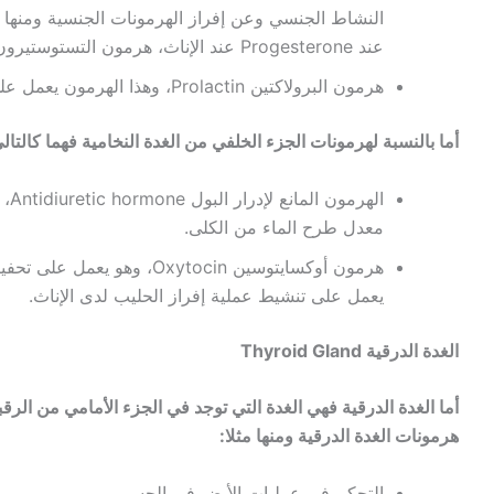
عند Progesterone عند الإناث، هرمون التستوستيرون Testosterone عند الذكور
هرمون البرولاكتين Prolactin، وهذا الهرمون يعمل على تحفيز إفراز الحليب لدى الإناث.
أما بالنسبة لهرمونات الجزء الخلفي من الغدة النخامية فهما كالتال
اله
معدل طرح الماء من الكلى.
هرمون أوكسايتوسين Oxytocin، 
يعمل على تنشيط عملية إفراز الحليب لدى الإناث.
الغدة الدرقية Thyroid Gland
أما الغدة الدرقية فهي الغدة التي توجد في الجزء الأمامي من الرقب
هرمونات الغدة الدرقية ومنها مثلا:
التحكم في عمليات الأيض في الجسم.