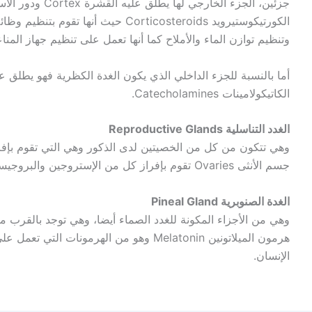
جزئين، الجزء الخارجي 
الكورتيكوستيرويد Corticosteroids حيث أن
وتنظيم توازن الماء والأملاح كما أنها تعمل على تنظيم جهاز الم
أما بالنسبة للجزء الداخلي الذي يكون الغدة الكظرية فهو يطلق 
الكاتيكولامينات Catecholamines.
الغدد التناسلية Reproductive Glands
وهي تتكون من كل من الخصيتين لدى الذكور وهي التي تقوم بإفرا
جسم الأنثى Ovaries تقوم بإفراز كل من الإستروجين والبروجيستيرون، وهي توجد على جانبي الرحم.
الغدة الصنوبرية Pineal Gland
وهي من الأجزاء المكونة للغدد الصماء أيضا، وهي توجد بالقرب من
هرمون الميلاتونين Melatonin وهو من الهرمون
الإنسان.