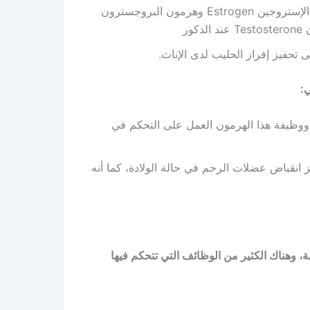
النشاط الجنسي وعن إفراز الهرمونات الجنسية ومنها الإستروجين Estrogen وهرمون البروجسترون
ي:
رمون المانع لإدرار البول Antidiuretic hormone، ووظيفة هذا الهرمون العمل على التحكم في
وهو يعمل على تحفيز انقباض عضلات الرحم في حالة الولادة، كما أنه
ة، وهناك الكثير من الوظائف التي تتحكم فيها