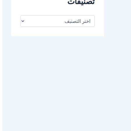
تصنيفات
ت
ص
ن
ي
ف
ا
ت