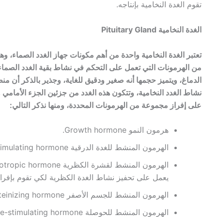
تقوم الغدة النخامية بإنتاجه.
الغدة النخامية Pituitary Gland
تعتبر الغدة النخامية واحدة من أهم مكونات جهاز الغدد الصماء، و
من الهرمونات التي تعمل على التحكم في نشاط بقية الغدد الصماء ا
الدماغ، ويتميز حجمها أنه صغير ودقيق للغاية، وجذير بالذكر أن 
نشاط الغدد النخامية، وتتكون هذه الغدد من جزئين الجزء الأمامي 
على إفراز مجموعة من الهرمونات المحددة، ومنها نذكر التالي:
هرمون النمو Growth hormone.
الهرمون المنشط للغدة الدرقية Thyroid-stimulating hormone.
يعمل على تحفيز نشاط الغدة الكظرية لكي تقوم بإفراز
الهرمون المنشط للجسم الأصفر Luteinizing hormone.