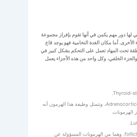
هي لها دور مهم يكمن في أنها تقوم بإفراز مجموعة
لأخرى. أما مكان الغدة النخامية فهو يوجد قاع
منطقة تحت المهاد تعمل على التحكم بشكل كبير في
والجزء الخلفي، وكل واحد من هذه الأجزاء يعمل
الهرمون المنشط لقشرة الكظرية Adrenocorticotropic hormone، وتتمثل وظيفة هذا الهرمون أنه
 الهرمونات.
الهرمون المنشط للحوصلة follicle-stimulating hormone. وهما من الهرمونات المسؤولة عن