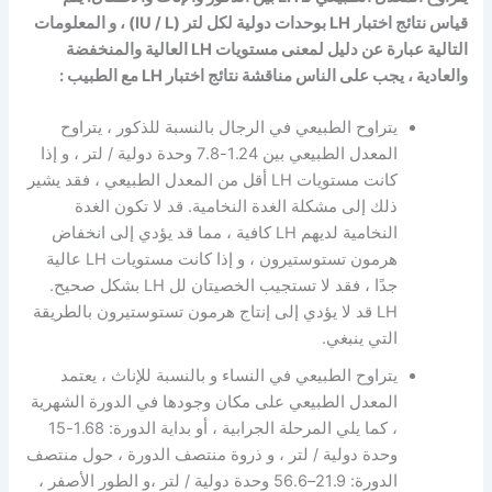
قياس نتائج اختبار LH بوحدات دولية لكل لتر (IU / L) ، و المعلومات
التالية عبارة عن دليل لمعنى مستويات LH العالية والمنخفضة
والعادية ، يجب على الناس مناقشة نتائج اختبار LH مع الطبيب :
يتراوح الطبيعي في الرجال بالنسبة للذكور ، يتراوح
المعدل الطبيعي بين 1.24-7.8 وحدة دولية / لتر ، و إذا
كانت مستويات LH أقل من المعدل الطبيعي ، فقد يشير
ذلك إلى مشكلة الغدة النخامية. قد لا تكون الغدة
النخامية لديهم LH كافية ، مما قد يؤدي إلى انخفاض
هرمون تستوستيرون ، و إذا كانت مستويات LH عالية
جدًا ، فقد لا تستجيب الخصيتان لل LH بشكل صحيح.
LH قد لا يؤدي إلى إنتاج هرمون تستوستيرون بالطريقة
التي ينبغي.
يتراوح الطبيعي في النساء و بالنسبة للإناث ، يعتمد
المعدل الطبيعي على مكان وجودها في الدورة الشهرية
، كما يلي المرحلة الجرابية ، أو بداية الدورة: 1.68-15
وحدة دولية / لتر ، و ذروة منتصف الدورة ، حول منتصف
الدورة: 21.9–56.6 وحدة دولية / لتر ،و الطور الأصفر ،