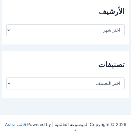
الأرشيف
ا
ل
أ
ر
ش
ي
ف
تصنيفات
ت
ص
ن
ي
ف
ا
ت
Copyright © 2026 الموسوعة العالمية | Powered by
قالب Astra