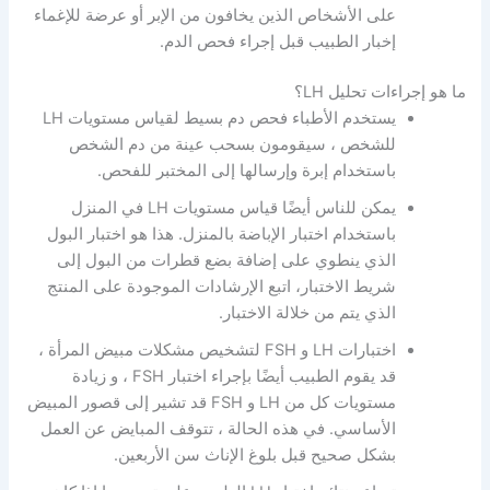
على الأشخاص الذين يخافون من الإبر أو عرضة للإغماء
إخبار الطبيب قبل إجراء فحص الدم.
ما هو إجراءات تحليل LH؟
يستخدم الأطباء فحص دم بسيط لقياس مستويات LH
للشخص ، سيقومون بسحب عينة من دم الشخص
باستخدام إبرة وإرسالها إلى المختبر للفحص.
يمكن للناس أيضًا قياس مستويات LH في المنزل
باستخدام اختبار الإباضة بالمنزل. هذا هو اختبار البول
الذي ينطوي على إضافة بضع قطرات من البول إلى
شريط الاختبار، اتبع الإرشادات الموجودة على المنتج
الذي يتم من خلالة الاختبار.
اختبارات LH و FSH لتشخيص مشكلات مبيض المرأة ،
قد يقوم الطبيب أيضًا بإجراء اختبار FSH ، و زيادة
مستويات كل من LH و FSH قد تشير إلى قصور المبيض
الأساسي. في هذه الحالة ، تتوقف المبايض عن العمل
بشكل صحيح قبل بلوغ الإناث سن الأربعين.