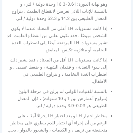
وهو نهاية الدورة: 0.61-16.3 وحدة دولية / لتر ، و
بالنسبة للإناث اللائي تعرضن لانقطاع الطمث ، يتراوح
المعدل الطبيعي بين 14.2 و 52.3 وحدة دولية / لتر.
إذا كانت مستويات LH أعلى من المعتاد عندما لا يكون
الشخص مبيضًا ، فقد تكون تعاني من انقطاع الطمث. قد
تشير مستويات LH المرتفعة أيضًا إلى اضطراب الغدة
النخامية أو متلازمة تكيس المبايض.
إذا كانت مستويات LH أقل من المعتاد ، فقد يشير ذلك
إلى سوء التغذية ، و فقدان الشهية ، و ضغط عصبى ، و
اضطراب الغدة النخامية ، و يتراوح الطبيعي في
الأطفال.
بالنسبة للفتيات اللواتي لم يزلن في مرحلة البلوغ
(تتراوح أعمارهن بين 1 و 10 سنوات) ، فإن المعدل
الطبيعي هو 0.03-3.9 وحدة دولية / لتر.
مخاطر اختبار LH و يعد اختبار LH إجراءً آمنًا ، على
الرغم من أن إجراء أي اختبار للدم ينطوي على مخاطر
منخفضة من نزيف ، و الكدمات ، والشعور بالدوار ، يجب