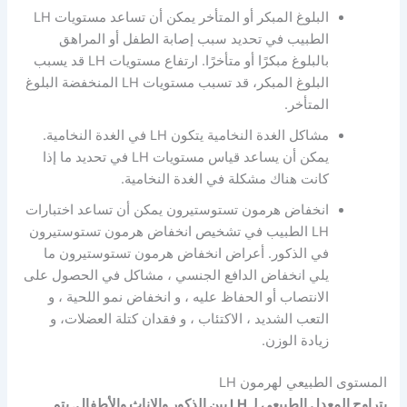
البلوغ المبكر أو المتأخر يمكن أن تساعد مستويات LH
الطبيب في تحديد سبب إصابة الطفل أو المراهق
بالبلوغ مبكرًا أو متأخرًا. ارتفاع مستويات LH قد يسبب
البلوغ المبكر، قد تسبب مستويات LH المنخفضة البلوغ
المتأخر.
مشاكل الغدة النخامية يتكون LH في الغدة النخامية.
يمكن أن يساعد قياس مستويات LH في تحديد ما إذا
كانت هناك مشكلة في الغدة النخامية.
انخفاض هرمون تستوستيرون يمكن أن تساعد اختبارات
LH الطبيب في تشخيص انخفاض هرمون تستوستيرون
في الذكور. أعراض انخفاض هرمون تستوستيرون ما
يلي انخفاض الدافع الجنسي ، مشاكل في الحصول على
الانتصاب أو الحفاظ عليه ، و انخفاض نمو اللحية ، و
التعب الشديد ، الاكتئاب ، و فقدان كتلة العضلات، و
زيادة الوزن.
المستوى الطبيعي لهرمون LH
يتراوح المعدل الطبيعي لـ LH بين الذكور والإناث والأطفال. يتم