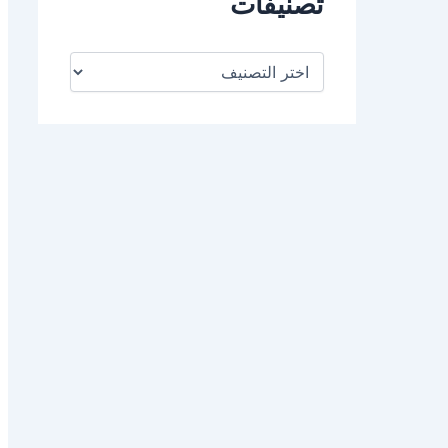
تصنيفات
ت
ص
ن
ي
ف
ا
ت