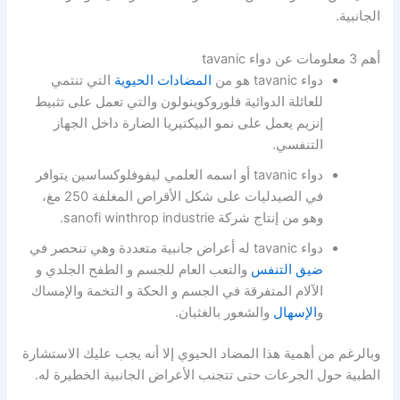
الجانبية.
أهم 3 معلومات عن دواء tavanic
دواء tavanic هو من
المضادات الحيوية
التي تنتمي
للعائلة الدوائية فلوروكوينولون والتي تعمل على تثبيط
إنزيم يعمل على نمو البيكتيريا الضارة داخل الجهاز
التنفسي.
دواء tavanic أو اسمه العلمي ليفوفلوكساسين يتوافر
في الصيدليات على شكل الأقراص المغلفة 250 مغ،
وهو من إنتاج شركة sanofi winthrop industrie.
دواء tavanic له أعراض جانبية متعددة وهي تنحصر في
ضيق التنفس
والتعب العام للجسم و الطفح الجلدي و
الآلام المتفرقة في الجسم و الحكة و التخمة والإمساك
و
الإسهال
والشعور بالغثيان.
وبالرغم من أهمية هذا المضاد الحيوي إلا أنه يجب عليك الاستشارة
الطبية حول الجرعات حتى تتجنب الأعراض الجانبية الخطيرة له.