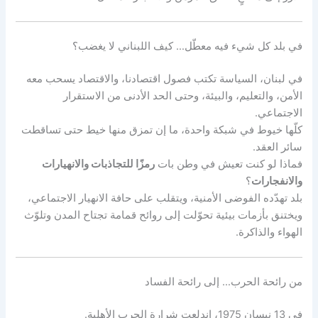
في بلد كل شيء فيه معطّل… كيف اللبناني لا يغضب؟
في لبنان، السياسة تكتب فصول اقتصادنا، والاقتصاد يسحب معه
الأمن، والتعليم، والبيئة، وحتى الحد الأدنى من الاستقرار
الاجتماعي.
كلّها خيوط في شبكة واحدة، ما إن تمزق منها خيط حتى تساقطت
سائر العقد.
فماذا لو كنت تعيش في وطن بات
رمزًا للتجاذبات والانهيارات
والانفجارات
؟
بلد تهدّده الفوضى الأمنية، ويتقلب على حافة الانهيار الاجتماعي،
ويختنق بأزمات بيئية تحوّلت إلى روائح قمامة تجتاح المدن وتلوّث
الهواء والذاكرة.
من رائحة الحرب… إلى رائحة الفساد
في 13 نيسان 1975، اندلعت شرارة الحرب الأهلية.