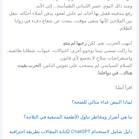
ومنذ ذلك اليوم، خسر اللبناني الطمأنينة… إلى الأبد.
رفع بندقيته فقتل بها أخاه، ثم عاش لعقود يدفن أشلاء أحبّائه. تنقل
بين الملاجئ كأنها منفى مؤقت، يبحث عن شعاع دفء في زوايا
الظلام.
انتهت الحرب، نعم، لكن
رعبها لم ينتهِ
.
ما زالت تمشي بيننا بوجوهٍ أخرى: اغتيالات، عبوات، شظايا طائفية،
واستعراضات سلاحٍ لا تخضع لأي قانون.
السلام السياسي لم ينسحب على نفوس الناس.
الحرب بقيت
هناك… في دواخلنا
.
اقرأ أيضًا:
لماذا البيض غذاء مثالي للصحة؟
ما هي أضرار ومخاطر تناول الأطعمة المتبقية في الثلاجة؟
دليل شامل لاستخدام ChatGPT لكتابة المقالات بطريقة احترافية