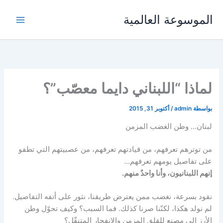
خطي
الموسوعة العالمية
لى
لمحتوى
لماذا “اللبناني دايما معصّب”؟
بواسطة
admin
/
أكتوبر 31, 2015
لبنان… وطن الغضب المزمن
من توترهم تعرفهم، من قيادتهم تعرفهم، من عصبيتهم التي تطفو
على تفاصيل يومهم تعرفهم…
إنهم اللبنانيون، وأنا واحدٌ منهم.
نقود بسرعة، نغضب ممن يعترض طريقنا، نثور على أتفه التفاصيل.
لم نولد هكذا، لكنّنا صرنا كذلك. فما السبب؟ وكيف تحوّل وطن
الأرز إلى مصنعٍ للقلق المزمن والانفجار المتنقّل؟