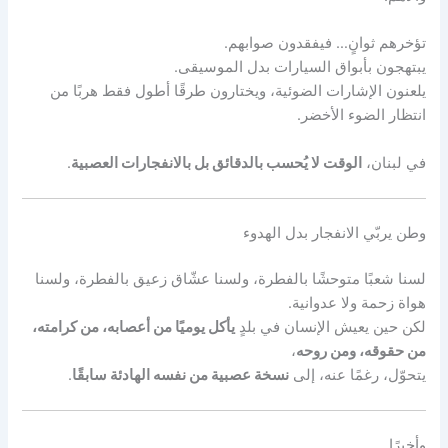
تؤخرهم ثوانٍ… فيفقدون صوابهم.
يبتهجون بأبواق السيارات بدل الموسيقى.
يلعنون الإشارات الضوئية، ويختارون طرقًا أطول فقط هربًا من
انتظار الضوء الأخضر.
في لبنان،
الوقت لا يُحسب بالدقائق بل بالانفجارات العصبية
.
وطن يربّي الانفجار بدل الهدوء
لسنا شعبًا متوحشًا بالفطرة، ولسنا عشّاق زعيق بالفطرة، ولسنا
هواة زحمة ولا عدوانية.
لكن حين يعيش الإنسان في بلدٍ
يأكل يوميًا من أعصابه، من كرامته،
من حقوقه، ومن روحه
،
يتحوّل، رغمًا عنه، إلى
نسخة عصبية من نفسه الهادئة سابقًا
.
وأخيرًا…