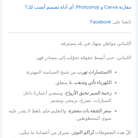
مقارنة Canva و Photoshop: أي أداة تصميم أنسب لك؟
تابعنا على
Facebook
اللبناني مواطن منهك في بلد يستنزفه
اللبناني، حتى أبسط حقوقه تحوّلت إلى مصادر قهر:
الاستثمارات تهرب
من شبح السياسة المهترئة.
الكهرباء تأتي وتذهب
بلا منطق.
زحمة السير تخنق الأرواح
، ونمضي أعمارنا داخل
السيارات، نصرخ، نزمجر، ونشتم.
سعر الشقة بات معجزة
، والتعليم حلم باهظ لا يقدر عليه
سوى المحظوظين.
كلّ هذه الضغوطات
تُراكم التوتر
، تسرق من أعصابنا ما تبقّى،